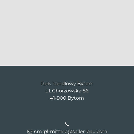
Park handlowy Bytom
ul. Chorzowska 86
41-900 Bytom
cm-pl-mittelc@saller-bau.com