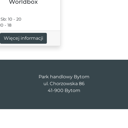
Worldbox
 Sb: 10 - 20
10 - 18
Więcej informacji
Park handlowy Bytom
ul. Chorzowska 86
41-900 Bytom
cm-pl-mittelc@saller-bau.com