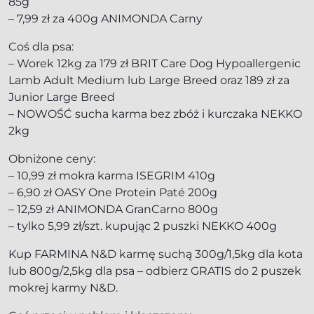
85g
– 7,99 zł za 400g ANIMONDA Carny
Coś dla psa:
– Worek 12kg za 179 zł BRIT Care Dog Hypoallergenic
Lamb Adult Medium lub Large Breed oraz 189 zł za
Junior Large Breed
– NOWOŚĆ sucha karma bez zbóż i kurczaka NEKKO
2kg
Obniżone ceny:
– 10,99 zł mokra karma ISEGRIM 410g
– 6,90 zł OASY One Protein Paté 200g
– 12,59 zł ANIMONDA GranCarno 800g
– tylko 5,99 zł/szt. kupując 2 puszki NEKKO 400g
Kup FARMINA N&D karmę suchą 300g/1,5kg dla kota
lub 800g/2,5kg dla psa – odbierz GRATIS do 2 puszek
mokrej karmy N&D.