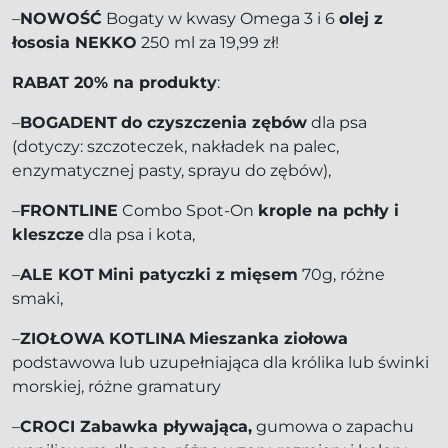
–
NOWOŚĆ
Bogaty w kwasy Omega 3 i 6
olej z
łososia NEKKO
250 ml za 19,99 zł!
RABAT 20% na produkty
:
–
BOGADENT
do czyszczenia zębów
dla psa
(dotyczy: szczoteczek, nakładek na palec,
enzymatycznej pasty, sprayu do zębów),
–
FRONTLINE
Combo Spot-On
krople na pchły i
kleszcze
dla psa i kota,
–
ALE KOT
Mini patyczki z mięsem
70g, różne
smaki,
–
ZIOŁOWA KOTLINA
Mieszanka ziołowa
podstawowa lub uzupełniająca dla królika lub świnki
morskiej, różne gramatury
–
CROCI Zabawka pływająca,
gumowa o zapachu