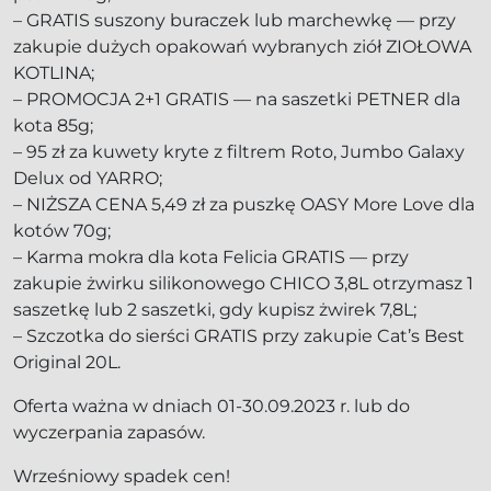
– GRATIS suszony buraczek lub marchewkę — przy
zakupie dużych opakowań wybranych ziół ZIOŁOWA
KOTLINA;
– PROMOCJA 2+1 GRATIS — na saszetki PETNER dla
kota 85g;
– 95 zł za kuwety kryte z filtrem Roto, Jumbo Galaxy
Delux od YARRO;
– NIŻSZA CENA 5,49 zł za puszkę OASY More Love dla
kotów 70g;
– Karma mokra dla kota Felicia GRATIS — przy
zakupie żwirku silikonowego CHICO 3,8L otrzymasz 1
saszetkę lub 2 saszetki, gdy kupisz żwirek 7,8L;
– Szczotka do sierści GRATIS przy zakupie Cat’s Best
Original 20L.
Oferta ważna w dniach 01-30.09.2023 r. lub do
wyczerpania zapasów.
Wrześniowy spadek cen!