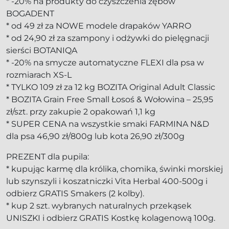
* -20% na produkty do czyszczenia zębów
BOGADENT
* od 49 zł za NOWE modele drapaków YARRO
* od 24,90 zł za szampony i odżywki do pielęgnacji
sierści BOTANIQA
* -20% na smycze automatyczne FLEXI dla psa w
rozmiarach XS-L
* TYLKO 109 zł za 12 kg BOZITA Original Adult Classic
* BOZITA Grain Free Small Łosoś & Wołowina – 25,95
zł/szt. przy zakupie 2 opakowań 1,1 kg
* SUPER CENA na wszystkie smaki FARMINA N&D
dla psa 46,90 zł/800g lub kota 26,90 zł/300g
PREZENT dla pupila:
* kupując karmę dla królika, chomika, świnki morskiej
lub szynszyli i koszatniczki Vita Herbal 400-500g i
odbierz GRATIS Smakers (2 kolby).
* kup 2 szt. wybranych naturalnych przekąsek
UNISZKI i odbierz GRATIS Kostkę kolagenową 100g.