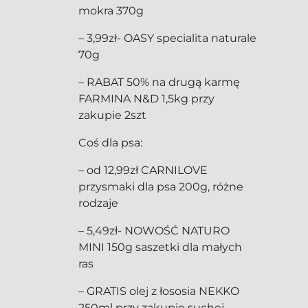
mokra 370g
– 3,99zł- OASY specialita naturale
70g
– RABAT 50% na drugą karmę
FARMINA N&D 1,5kg przy
zakupie 2szt
Coś dla psa:
– od 12,99zł CARNILOVE
przysmaki dla psa 200g, różne
rodzaje
– 5,49zł- NOWOŚĆ NATURO
MINI 150g saszetki dla małych
ras
– GRATIS olej z łososia NEKKO
250ml przy zakupie suchej