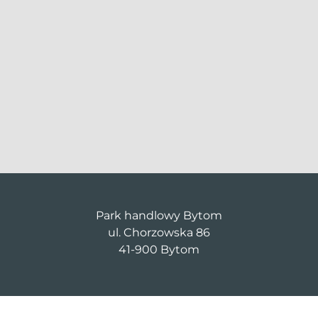
Park handlowy Bytom
ul. Chorzowska 86
41-900 Bytom