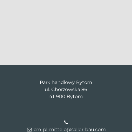
Park handlowy Bytom
ul. Chorzowska 86
41-900 Bytom
cm-pl-mittelc@saller-bau.com