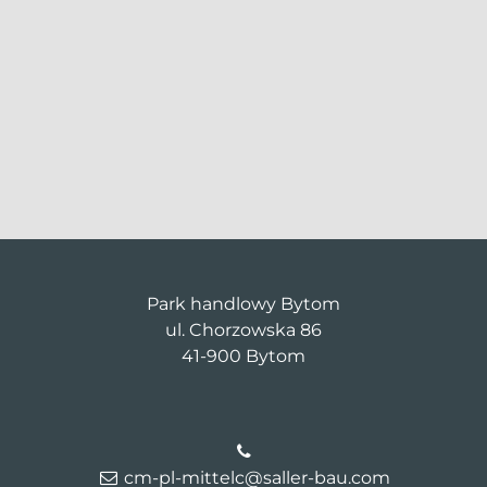
Park handlowy Bytom
ul. Chorzowska 86
41-900 Bytom
cm-pl-mittelc@saller-bau.com