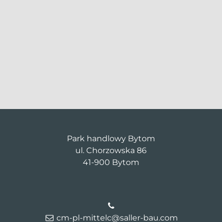
Park handlowy Bytom
ul. Chorzowska 86
41-900 Bytom
cm-pl-mittelc@saller-bau.com