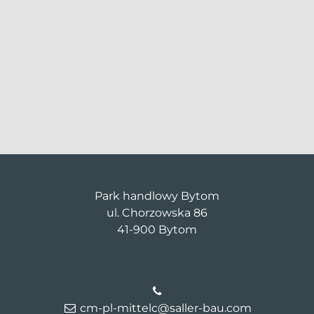
Park handlowy Bytom
ul. Chorzowska 86
41-900 Bytom
cm-pl-mittelc@saller-bau.com