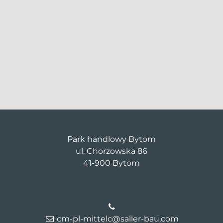
Park handlowy Bytom
ul. Chorzowska 86
41-900 Bytom
cm-pl-mittelc@saller-bau.com