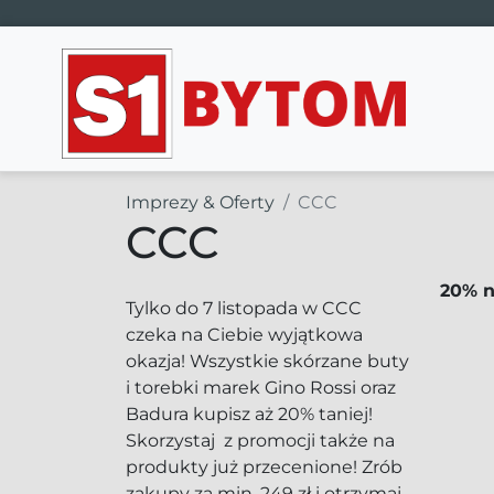
Main Navigation
Imprezy & Oferty
CCC
CCC
20% n
Tylko do 7 listopada w CCC
czeka na Ciebie wyjątkowa
okazja! Wszystkie skórzane buty
i torebki marek Gino Rossi oraz
Badura kupisz aż 20% taniej!
Skorzystaj z promocji także na
produkty już przecenione! Zrób
zakupy za min. 249 zł i otrzymaj