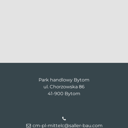
Park handlowy Bytom
ul. Chorzowska 86
41-900 Bytom
cm-pl-mittelc@saller-bau.com