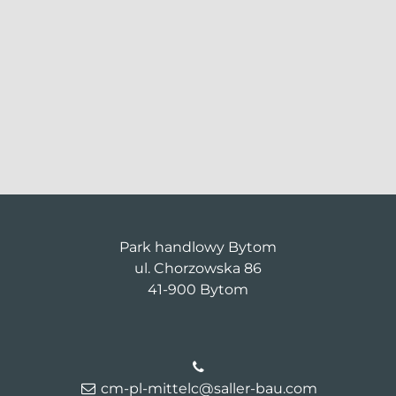
Park handlowy Bytom
ul. Chorzowska 86
41-900 Bytom
cm-pl-mittelc@saller-bau.com