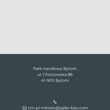
Park handlowy Bytom
ul. Chorzowska 86
41-900 Bytom
cm-pl-mittelc@saller-bau.com