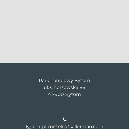
Park handlowy Bytom
ul. Chorzowska 86
41-900 Bytom
cm-pl-mittelc@saller-bau.com