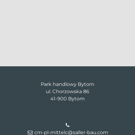
Park handlowy Bytom
ul. Chorzowska 86
41-900 Bytom
cm-pl-mittelc@saller-bau.com