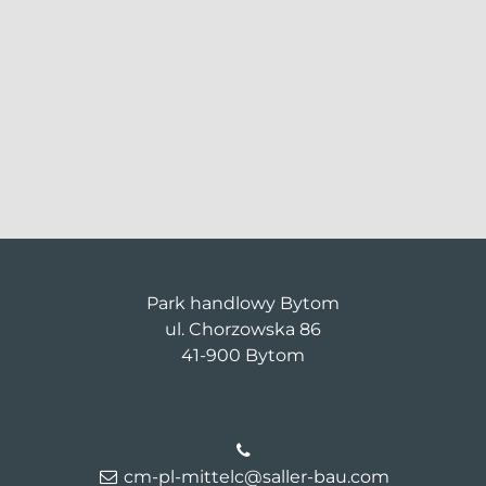
Park handlowy Bytom
ul. Chorzowska 86
41-900 Bytom
cm-pl-mittelc@saller-bau.com