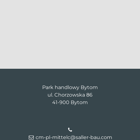
Park handlowy Bytom
ul. Chorzowska 86
41-900 Bytom
cm-pl-mittelc@saller-bau.com