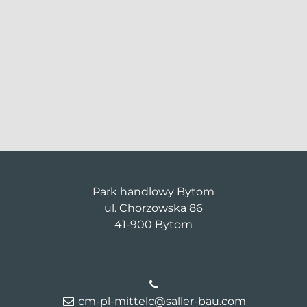
Park handlowy Bytom
ul. Chorzowska 86
41-900 Bytom
cm-pl-mittelc@saller-bau.com