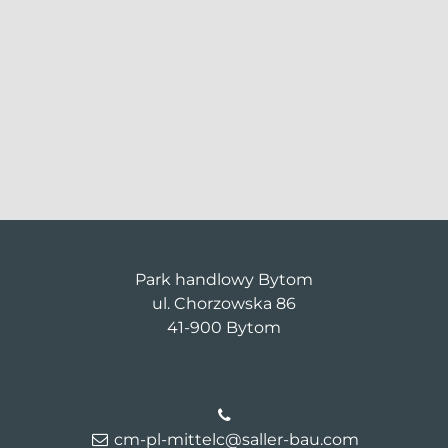
Park handlowy Bytom
ul. Chorzowska 86
41-900 Bytom
cm-pl-mittelc@saller-bau.com