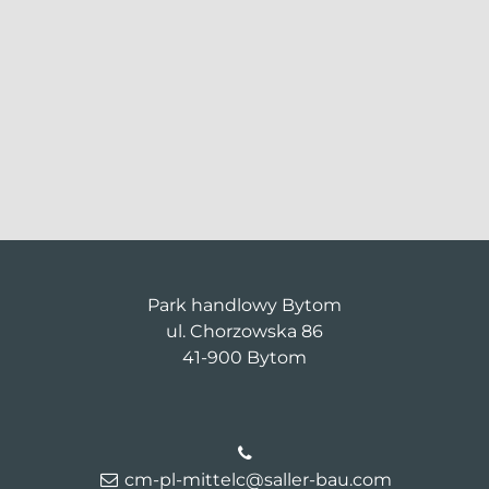
Park handlowy Bytom
ul. Chorzowska 86
41-900 Bytom
cm-pl-mittelc@saller-bau.com