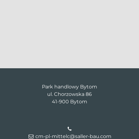
Park handlowy Bytom
ul. Chorzowska 86
41-900 Bytom
cm-pl-mittelc@saller-bau.com