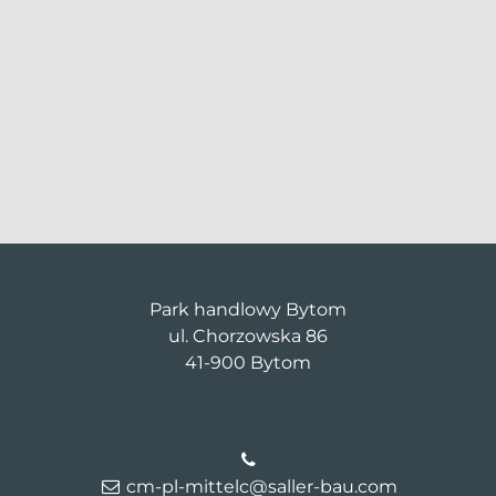
Park handlowy Bytom
ul. Chorzowska 86
41-900 Bytom
cm-pl-mittelc@saller-bau.com