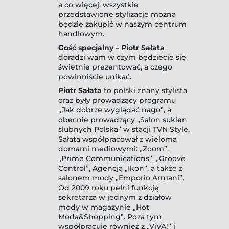
a co więcej, wszystkie
przedstawione stylizacje można
będzie zakupić w naszym centrum
handlowym.
Gość specjalny – Piotr Sałata
doradzi wam w czym będziecie się
świetnie prezentować, a czego
powinniście unikać.
Piotr Sałata
to polski znany stylista
oraz były prowadzący programu
„Jak dobrze wyglądać nago”, a
obecnie prowadzący „Salon sukien
ślubnych Polska” w stacji TVN Style.
Sałata współpracował z wieloma
domami mediowymi: „Zoom”,
„Prime Communications”, „Groove
Control”, Agencją „Ikon”, a także z
salonem mody „Emporio Armani”.
Od 2009 roku pełni funkcję
sekretarza w jednym z działów
mody w magazynie „Hot
Moda&Shopping”. Poza tym
współpracuje również z „ViVA!” i