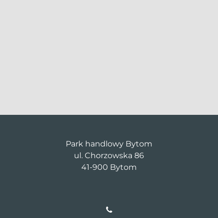
Park handlowy Bytom
ul. Chorzowska 86
41-900 Bytom