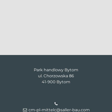
Park handlowy Bytom
ul. Chorzowska 86
41-900 Bytom
cm-pl-mittelc@saller-bau.com