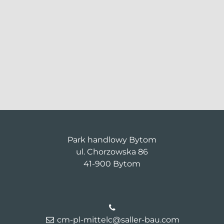
Park handlowy Bytom
ul. Chorzowska 86
41-900 Bytom
cm-pl-mittelc@saller-bau.com