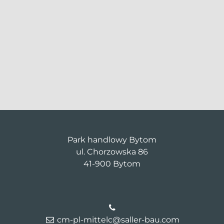
Park handlowy Bytom
ul. Chorzowska 86
41-900 Bytom
cm-pl-mittelc@saller-bau.com