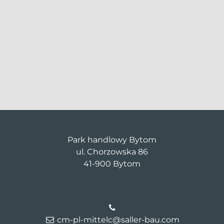
Park handlowy Bytom
ul. Chorzowska 86
41-900 Bytom
cm-pl-mittelc@saller-bau.com