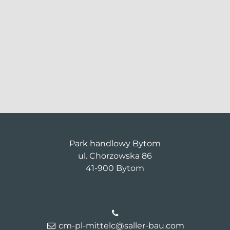
Park handlowy Bytom
ul. Chorzowska 86
41-900 Bytom
cm-pl-mittelc@saller-bau.com