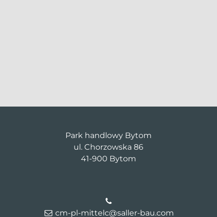
Park handlowy Bytom
ul. Chorzowska 86
41-900 Bytom
cm-pl-mittelc@saller-bau.com