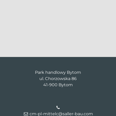
Park handlowy Bytom
ul. Chorzowska 86
41-900 Bytom
cm-pl-mittelc@saller-bau.com