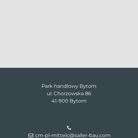
Park handlowy Bytom
ul. Chorzowska 86
41-900 Bytom
cm-pl-mittelc@saller-bau.com