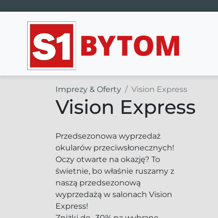
Main Navigation
Imprezy & Oferty
Vision Express
Vision Express
Przedsezonowa wyprzedaż
okularów przeciwsłonecznych!
Oczy otwarte na okazję? To
świetnie, bo właśnie ruszamy z
naszą przedsezonową
wyprzedażą w salonach Vision
Express!
Zniżki do -30% na wybrane