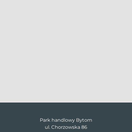
Park handlowy Bytom
ul. Chorzowska 86