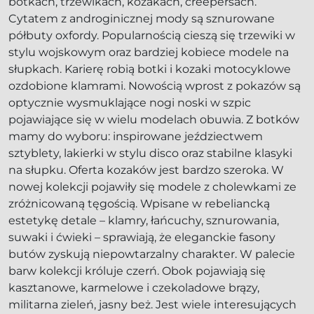
botkach, trzewikach, kozakach, creepersach.
Cytatem z androginicznej mody są sznurowane
półbuty oxfordy. Popularnością cieszą się trzewiki w
stylu wojskowym oraz bardziej kobiece modele na
słupkach. Karierę robią botki i kozaki motocyklowe
ozdobione klamrami. Nowością wprost z pokazów są
optycznie wysmuklające nogi noski w szpic
pojawiające się w wielu modelach obuwia. Z botków
mamy do wyboru: inspirowane jeździectwem
sztyblety, lakierki w stylu disco oraz stabilne klasyki
na słupku. Oferta kozaków jest bardzo szeroka. W
nowej kolekcji pojawiły się modele z cholewkami ze
zróżnicowaną tęgością. Wpisane w rebeliancką
estetykę detale – klamry, łańcuchy, sznurowania,
suwaki i ćwieki – sprawiają, że eleganckie fasony
butów zyskują niepowtarzalny charakter. W palecie
barw kolekcji króluje czerń. Obok pojawiają się
kasztanowe, karmelowe i czekoladowe brązy,
militarna zieleń, jasny beż. Jest wiele interesujących