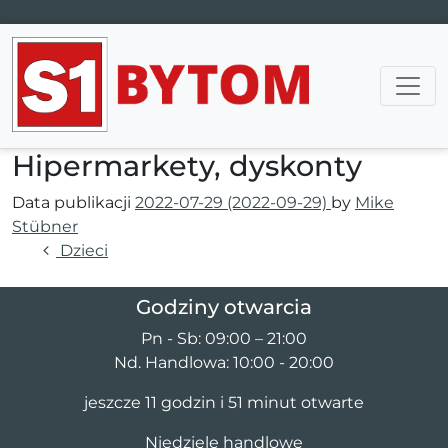
Main Navigation
Hipermarkety, dyskonty
Data publikacji
2022-07-29
(2022-09-29)
by
Mike
Stübner
Nawigacja wpisu
Dzieci
Godziny otwarcia
Pn - Sb: 09:00 – 21:00
Nd. Handlowa: 10:00 - 20:00
jeszcze 11 godzin i 51 minut otwarte
Niedziele handlowe