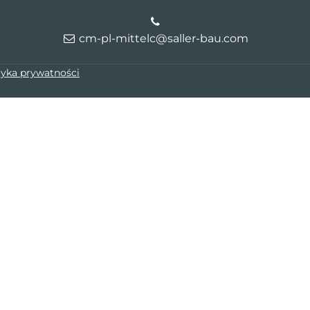
cm-pl-mittelc@saller-bau.com
tyka prywatności