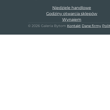
Niedziele handlowe
Godziny otwarcia sklepów
Wynajem
© 2026 Galeria Bytom
Kontakt
Dane firmy
Poli