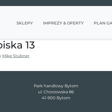
SKLEPY
IMPREZY & OFERTY
PLAN GA
iska 13
y
Mike Stübner
Park handlowy Bytom
ul. Chorzowska 86
41-900 Bytom