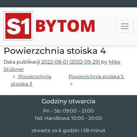
Main Navigation
Powierzchnia stoiska 4
Data publikacji
2022-08-01
(2022-09-29)
by
Mike
Stübner
Nawigacja wpisu
Powierzchnia
Powierzchnia stoiska 5
stoiska 3
Godziny otwarcia
Pn - Sb: 09:00 – 21:00
Nd. Handlowa: 10:00 - 20:00
otwarte za 6 godzin i 58 minut