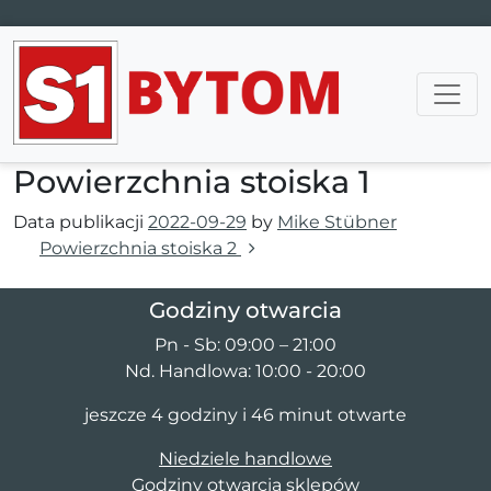
Main Navigation
Powierzchnia stoiska 1
Data publikacji
2022-09-29
by
Mike Stübner
Nawigacja wpisu
Powierzchnia stoiska 2
Godziny otwarcia
Pn - Sb: 09:00 – 21:00
Nd. Handlowa: 10:00 - 20:00
jeszcze 4 godziny i 46 minut otwarte
Niedziele handlowe
Godziny otwarcia sklepów